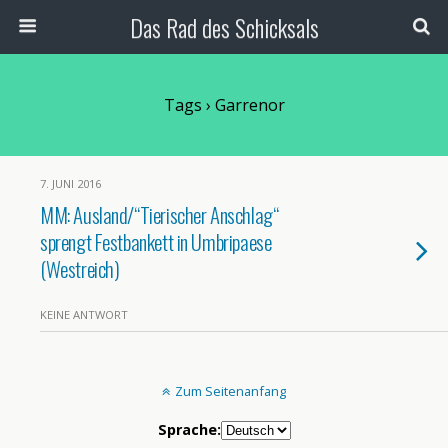
Das Rad des Schicksals
Tags › Garrenor
7. JUNI 2016
MM: Ausland/“Tierischer Anschlag“
sprengt Festbankett in Umbripaese
(Westreich)
KEINE ANTWORT
Zum Seitenanfang
Sprache: