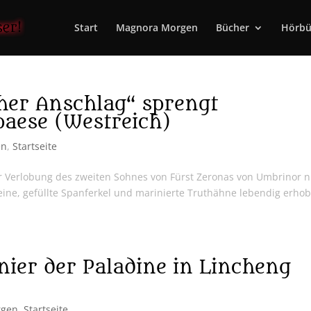
Start
Magnora Morgen
Bücher
Hörbü
her Anschlag“ sprengt
paese (Westreich)
en
,
Startseite
r Verlobung des zweiten Sohnes von Fürst Zeronas von Umbrinor n
hweine, gefüllte Spanferkel und marinierte Truthähne lebendig erho
ier der Paladine in Lincheng
rgen
,
Startseite