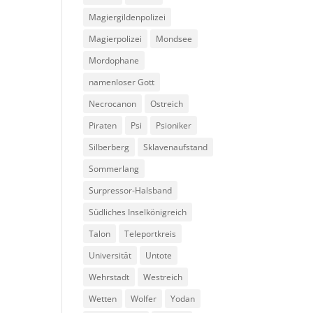
Magiergildenpolizei
Magierpolizei
Mondsee
Mordophane
namenloser Gott
Necrocanon
Ostreich
Piraten
Psi
Psioniker
Silberberg
Sklavenaufstand
Sommerlang
Surpressor-Halsband
Südliches Inselkönigreich
Talon
Teleportkreis
Universität
Untote
Wehrstadt
Westreich
Wetten
Wolfer
Yodan