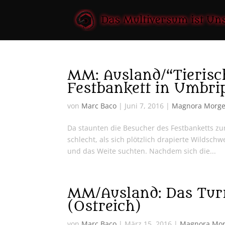
MM: Ausland/“Tierisc
Festbankett in Umbri
von
Marc Baco
|
Juni 7, 2016
|
Magnora Morg
Da staunten die Besucher des Festbanketts zu
schlecht, als sich plötzlich drapierte Wildsc
und das Weite suchten. Nachdem sich die...
MM/Ausland: Das Turn
(Ostreich)
von
Marc Baco
|
März 15, 2016
|
Magnora Mo