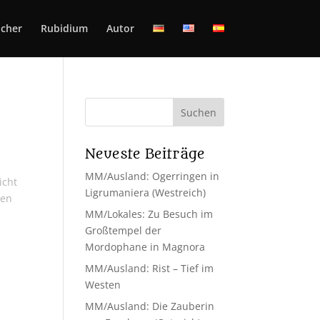
cher
Rubidium
Autor
Neueste Beiträge
MM/Ausland: Ogerringen in
icht
Ligrumaniera (Westreich)
ben
MM/Lokales: Zu Besuch im
Großtempel der
Mordophane in Magnora
MM/Ausland: Rist – Tief im
Westen
MM/Ausland: Die Zauberin