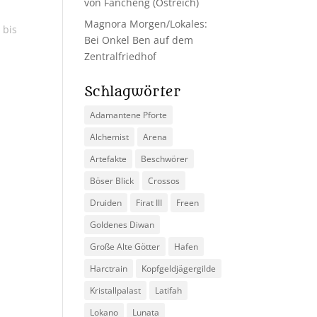
von Fancheng (Ostreich)
Magnora Morgen/Lokales:
 bis
Bei Onkel Ben auf dem
,
Zentralfriedhof
Schlagwörter
Adamantene Pforte
Alchemist
Arena
Artefakte
Beschwörer
Böser Blick
Crossos
Druiden
Firat III
Freen
Goldenes Diwan
Große Alte Götter
Hafen
Harctrain
Kopfgeldjägergilde
Kristallpalast
Latifah
Lokano
Lunata