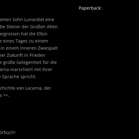
Paperback:
amen Sohn Lunardiel eine
die Diener der Großen Alten
eignissen hat die Elbin
ie eines Tages zu einem
e in einem inneren Zwiespalt
ner Zukunft in Frieden
e große Gelegenheit für die
arna marschiert mit ihrer
e Sprache spricht.
chichte von Lacarna, der
s <<.
örbuch!