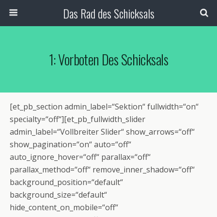
Das Rad des Schicksals
1: Vorboten Des Schicksals
[et_pb_section admin_label=“Sektion“ fullwidth=“on“
specialty=“off“][et_pb_fullwidth_slider
admin_label=“Vollbreiter Slider“ show_arrows=“off“
show_pagination=“on“ auto=“off“
auto_ignore_hover=“off“ parallax=“off“
parallax_method=“off“ remove_inner_shadow=“off“
background_position=“default“
background_size=“default“
hide_content_on_mobile=“off“