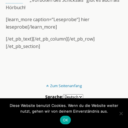
„Vorboten des Schicksals“ gibt es auch als
Hörbuch!
[learn_more caption=“Leseprobe“] hier
leseprobe[/learn_more]
[/et_pb_text][/et_pb_column][/et_pb_row]
[/et_pb_section]
Zum Seitenanfang
Sprache:
Diese Website benutzt Cookies. Wenn du die Website weiter
nutzt, gehen wir von deinem Einverständnis aus.
Mobil
Desktop
OK