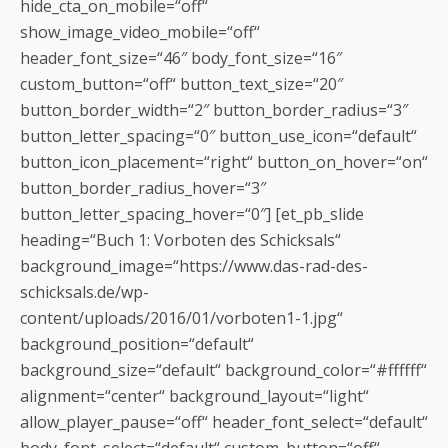
hide_cta_on_mobile=“off“
show_image_video_mobile=“off“
header_font_size=“46″ body_font_size=“16″
custom_button=“off“ button_text_size=“20″
button_border_width=“2″ button_border_radius=“3″
button_letter_spacing=“0″ button_use_icon=“default“
button_icon_placement=“right“ button_on_hover=“on“
button_border_radius_hover=“3″
button_letter_spacing_hover=“0″] [et_pb_slide
heading=“Buch 1: Vorboten des Schicksals“
background_image=“https://www.das-rad-des-
schicksals.de/wp-
content/uploads/2016/01/vorboten1-1.jpg“
background_position=“default“
background_size=“default“ background_color=“#ffffff“
alignment=“center“ background_layout=“light“
allow_player_pause=“off“ header_font_select=“default“