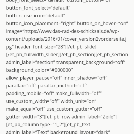
body_font_select=“default“ custom_button=“off“
button_font_select=“default“
button_use_icon=“default“
button_icon_placement=“right“ button_on_hover=“on“
image=“https://www.das-rad-des-schicksals.de/wp-
content/uploads/2016/01/cover_version2vorderseite.j
pg“ header_font_size=“28″][/et_pb_slide]
[/et_pb_fullwidth_slider][/et_pb_section][et_pb_section
admin_label=“section“ transparent_background=“off“
background_color=“#000000″
allow_player_pause=“off“ inner_shadow=“off“
parallax=“off“ parallax_method=“off“
padding_mobile=“off“ make_fullwidth=“off“
use_custom_width=“off“ width_unit=“on“
make_equal=“off“ use_custom_gutter=“off“
gutter_width=“3″][et_pb_row admin_label=“Zeile“]
[et_pb_column type=“1_2″][et_pb_text
admin_label=“Text“ background_layout=“dark“