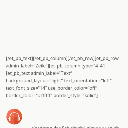
[/et_pb_text][/et_pb_column][/et_pb_row][et_pb_row
admin_label=“Zeile“][et_pb_column type=“4_4″]
[et_pb_text admin_label=“Text“
background_layout=“light“ text_orientation=“left“
text_font_size=“14″ use_border_color=“off“
border_color=“#ffffff“ border_style=“solid“]