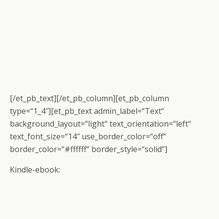
[/et_pb_text][/et_pb_column][et_pb_column
type=“1_4″][et_pb_text admin_label=“Text“
background_layout=“light“ text_orientation=“left“
text_font_size=“14″ use_border_color=“off“
border_color=“#ffffff“ border_style=“solid“]
Kindle-ebook: