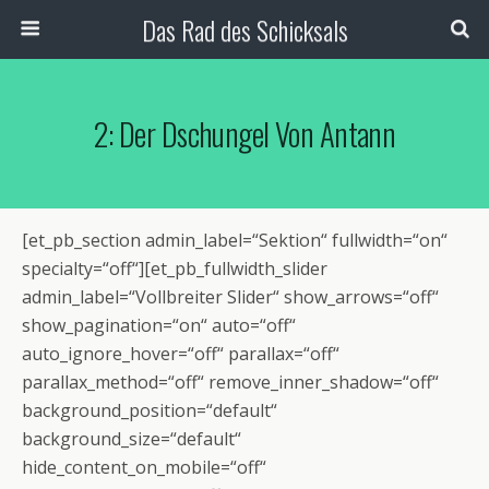
Das Rad des Schicksals
2: Der Dschungel Von Antann
[et_pb_section admin_label=“Sektion“ fullwidth=“on“
specialty=“off“][et_pb_fullwidth_slider
admin_label=“Vollbreiter Slider“ show_arrows=“off“
show_pagination=“on“ auto=“off“
auto_ignore_hover=“off“ parallax=“off“
parallax_method=“off“ remove_inner_shadow=“off“
background_position=“default“
background_size=“default“
hide_content_on_mobile=“off“