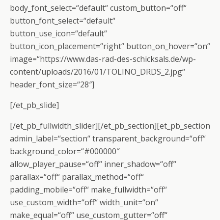
body_font_select=“default“ custom_button=“off“
button_font_select=“default“
button_use_icon=“default“
button_icon_placement=“right“ button_on_hover=“on“
image=“https://www.das-rad-des-schicksals.de/wp-
content/uploads/2016/01/TOLINO_DRDS_2.jpg“
header_font_size=“28″]
[/et_pb_slide]
[/et_pb_fullwidth_slider][/et_pb_section][et_pb_section
admin_label=“section“ transparent_background=“off“
background_color=“#000000″
allow_player_pause=“off“ inner_shadow=“off“
parallax=“off“ parallax_method=“off“
padding_mobile=“off“ make_fullwidth=“off“
use_custom_width=“off“ width_unit=“on“
make_equal=“off“ use_custom_gutter=“off“