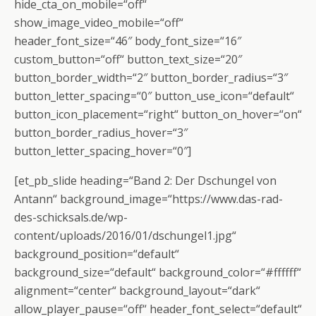
hide_cta_on_mobile=“off“
show_image_video_mobile=“off“
header_font_size=“46″ body_font_size=“16″
custom_button=“off“ button_text_size=“20″
button_border_width=“2″ button_border_radius=“3″
button_letter_spacing=“0″ button_use_icon=“default“
button_icon_placement=“right“ button_on_hover=“on“
button_border_radius_hover=“3″
button_letter_spacing_hover=“0″]
[et_pb_slide heading=“Band 2: Der Dschungel von
Antann“ background_image=“https://www.das-rad-
des-schicksals.de/wp-
content/uploads/2016/01/dschungel1.jpg“
background_position=“default“
background_size=“default“ background_color=“#ffffff“
alignment=“center“ background_layout=“dark“
allow_player_pause=“off“ header_font_select=“default“