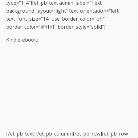
type=“1_4″][et_pb_text admin_label=“Text“
background_layout=“light“ text_orientation=“left“
text_font_size=“14″ use_border_color=“off“
border_color=“#ffffff“ border_style=“solid“]
Kindle-ebook:
[/et_pb_text][/et_pb_column][/et_pb_row][et_pb_row