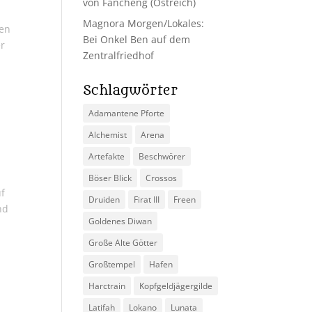
von Fancheng (Ostreich)
Magnora Morgen/Lokales:
gen
Bei Onkel Ben auf dem
er
Zentralfriedhof
Schlagwörter
Adamantene Pforte
Alchemist
Arena
Artefakte
Beschwörer
Böser Blick
Crossos
uf
Druiden
Firat III
Freen
nd
Goldenes Diwan
Große Alte Götter
Großtempel
Hafen
Harctrain
Kopfgeldjägergilde
Latifah
Lokano
Lunata