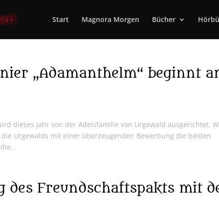
Start
Magnora Morgen
Bücher
Hörbü
rnier „Adamanthelm“ beginnt 
ird dieses Jahr von der Adelsfamilie von Urgewald ausgerichtet. W
en die Urgewalds mit einer überzeugenden Bewerbung die beiden
ie...
g des Freundschaftspakts mit d