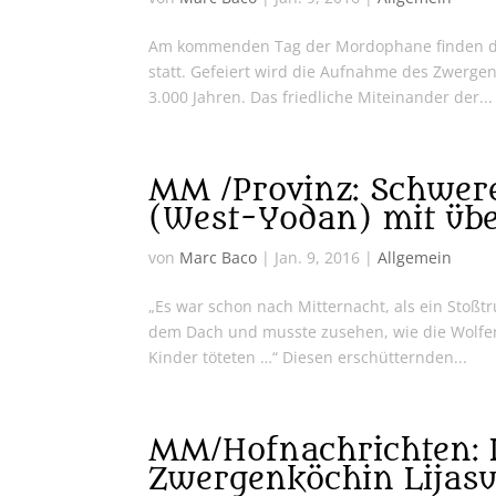
Am kommenden Tag der Mordophane finden die 
statt. Gefeiert wird die Aufnahme des Zwerge
3.000 Jahren. Das friedliche Miteinander der...
MM /Provinz: Schwere
(West-Yodan) mit übe
von
Marc Baco
|
Jan. 9, 2016
|
Allgemein
„Es war schon nach Mitternacht, als ein Stoßtr
dem Dach und musste zusehen, wie die Wolfe
Kinder töteten …“ Diesen erschütternden...
MM/Hofnachrichten: D
Zwergenköchin Lijasu