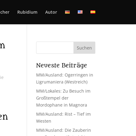
cher
Rubidium
Autor
am
Neueste Beiträge
MM/Ausland: Ogerringen in
ie
Ligrumaniera (Westreich)
MM/Lokales: Zu Besuch im
Großtempel der
Mordophane in Magnora
MM/Ausland: Rist – Tief im
en
Westen
MM/Ausland: Die Zauberin