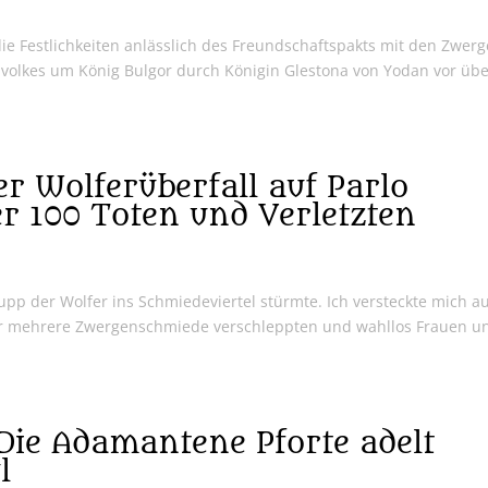
Festlichkeiten anlässlich des Freundschaftspakts mit den Zwer
nvolkes um König Bulgor durch Königin Glestona von Yodan vor üb
r Wolferüberfall auf Parlo
r 100 Toten und Verletzten
upp der Wolfer ins Schmiedeviertel stürmte. Ich versteckte mich a
r mehrere Zwergenschmiede verschleppten und wahllos Frauen u
ie Adamantene Pforte adelt
l