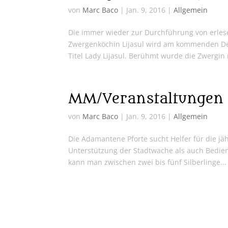
von
Marc Baco
|
Jan. 9, 2016
|
Allgemein
Die immer wieder zur Durchführung von erles
Zwergenköchin Lijasul wird am kommenden Dem
Titel Lady Lijasul. Berühmt wurde die Zwergin 
MM/Veranstaltungen
von
Marc Baco
|
Jan. 9, 2016
|
Allgemein
Die Adamantene Pforte sucht Helfer für die j
Unterstützung der Stadtwache als auch Bedien
kann man zwischen zwei bis fünf Silberlinge...