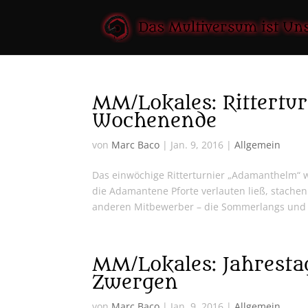
MM/Lokales: Rittertu
Wochenende
von
Marc Baco
|
Jan. 9, 2016
|
Allgemein
Das einwöchige Ritterturnier „Adamanthelm“ w
die Adamantene Pforte verlauten ließ, stach
anderen Mitbewerber – die Sommerlangs und d
MM/Lokales: Jahresta
Zwergen
von
Marc Baco
|
Jan. 9, 2016
|
Allgemein