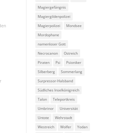
Magiergefängnis
Magiergildenpolizei
den
Magierpolizei
Mondsee
Mordophane
namenloser Gott
Necrocanon
Ostreich
Piraten
Psi
Psioniker
Silberberg
Sommerlang
r
Surpressor-Halsband
Südliches Inselkönigreich
Talon
Teleportkreis
Umbrinor
Universität
Untote
Wehrstadt
Westreich
Wolfer
Yodan