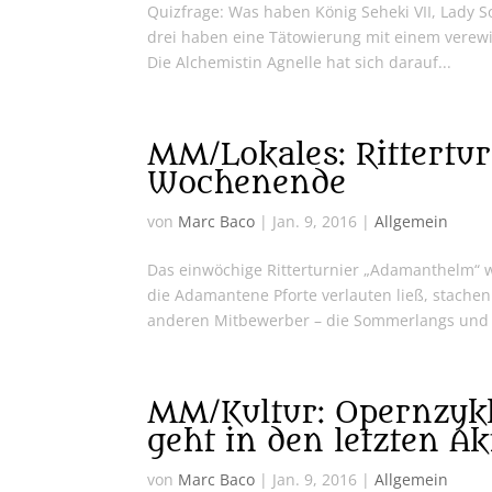
Quizfrage: Was haben König Seheki VII, Lady 
drei haben eine Tätowierung mit einem verew
Die Alchemistin Agnelle hat sich darauf...
MM/Lokales: Rittertu
Wochenende
von
Marc Baco
|
Jan. 9, 2016
|
Allgemein
Das einwöchige Ritterturnier „Adamanthelm“ w
die Adamantene Pforte verlauten ließ, stach
anderen Mitbewerber – die Sommerlangs und d
MM/Kultur: Opernzykl
geht in den letzten Ak
von
Marc Baco
|
Jan. 9, 2016
|
Allgemein