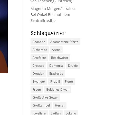
von Fancheng (Ostreich)
Magnora Morgen/Lokales:
Bei Onkel Ben auf dem
Zentralfriedhof
Schlagwörter
Acoatlan
Adamantene Pforte
Alchemist
Arena
Artefakte
Beschwörer
Crossos
Demetria
Druide
Druiden
Erzdruide
Ewandor
Firat III
Flotte
Freen
Goldenes Diwan
Große Alte Götter
Großtempel
Herrat
Juweliere
Latifah
Lokano