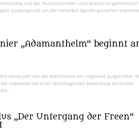
Sommerlang und der Illusionskünstler Lovis Brantanno gemeinsam? 
igten Zauberspruch von der Halbelbin Agnelle gestochen bekomm
rnier „Adamanthelm“ beginnt 
ird dieses Jahr von der Adelsfamilie von Urgewald ausgerichtet. W
en die Urgewalds mit einer überzeugenden Bewerbung die beiden
ie...
us „Der Untergang der Freen“
t