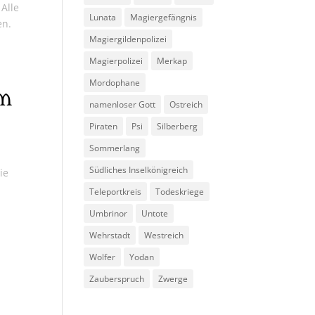
Alle
Lunata
Magiergefängnis
en.
Magiergildenpolizei
Magierpolizei
Merkap
Mordophane
am
namenloser Gott
Ostreich
Piraten
Psi
Silberberg
Sommerlang
Südliches Inselkönigreich
ie
Teleportkreis
Todeskriege
Umbrinor
Untote
Wehrstadt
Westreich
Wolfer
Yodan
Zauberspruch
Zwerge