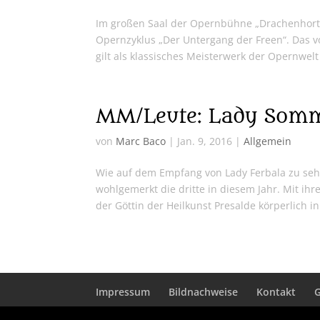
Im großen Saal der Opernbühne „Drachenhort“ 
Opernzyklus „Der Untergang der Freen“. Das 
gilt als klassisches Meisterwerk der Opernwelt
MM/Leute: Lady Somme
von
Marc Baco
|
Jan. 9, 2016
|
Allgemein
Wie auf dem Empfang von Lady Ferbala zu sehe
wohlgemerkt die dritte in diesem Jahr. Mit ihr
der Göttin der Heilkunst Presalde körperlich in.
Impressum
Bildnachweise
Kontakt
G