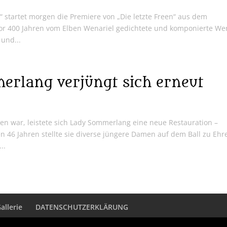
startet morgen die Premiere von „Die letzte Freen“ aus dem
vor 400 Jahren vom Elben Wenariel gedichtete und komponierte We
 und...
rlang verjüngt sich erneut
n war, leistete sich Lady Sommerlang eine neue Restauration –
en 46 Jahren stellte sie diverse jüngere Damen auf dem Ball zu Ehr
..
allerie
DATENSCHUTZERKLÄRUNG