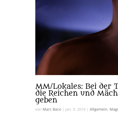
MM/Lokales: Bei der 
die Reichen und Mächt
geben
von
Marc Baco
|
Jan. 9, 2016
|
Allgemein
,
Mag