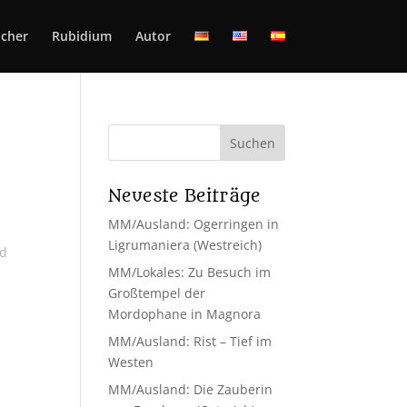
cher
Rubidium
Autor
Neueste Beiträge
MM/Ausland: Ogerringen in
Ligrumaniera (Westreich)
nd
MM/Lokales: Zu Besuch im
Großtempel der
Mordophane in Magnora
MM/Ausland: Rist – Tief im
Westen
MM/Ausland: Die Zauberin