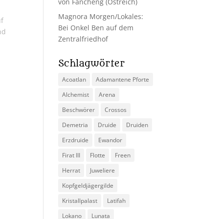
von Fancheng (Ostreich)
Magnora Morgen/Lokales:
uf
Bei Onkel Ben auf dem
nd
Zentralfriedhof
Schlagwörter
Acoatlan
Adamantene Pforte
Alchemist
Arena
Beschwörer
Crossos
Demetria
Druide
Druiden
Erzdruide
Ewandor
Firat III
Flotte
Freen
Herrat
Juweliere
Kopfgeldjägergilde
Kristallpalast
Latifah
Lokano
Lunata