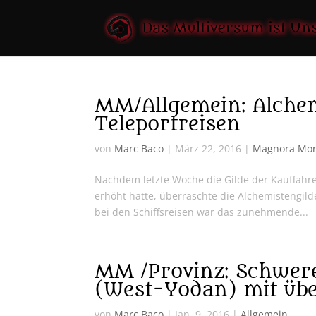
MM/Allgemein: Alchem
Teleportreisen
von
Marc Baco
|
März 22, 2016
|
Magnora Mo
Nachdem letzte Woche die Gilde der Kauffahre
erhöht hatte, überraschte die Alchemistengild
bei den Schiffsreisen war das zunehmende...
MM /Provinz: Schwere
(West-Yodan) mit übe
von
Marc Baco
|
Jan. 9, 2016
|
Allgemein