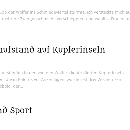
upp der Wolfer ins Schmiedeviertel stürmte. Ich versteckte mich a
r mehrere Zwergenschmiede verschleppten und wahllos Frauen u
ufstand auf Kupferinseln
naufständen in den von den Wolfern kontrollierten Kupferinseln
, die in Balorus vor Anker lagen, wurde seit drei Wochen kein
bold, der...
nd Sport