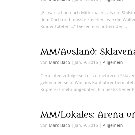
„Es war schon nach Mitternacht, als ein Stoßtr
dem Dach und musste zusehen, wie die Wolfe
Kinder töteten …“ Diesen erschütternden...
MM/Ausland: Sklavena
von
Marc Baco
|
Jan. 9, 2016
|
Allgemein
Gerüchten zufolge soll es zu mehreren Sklave
gekommen sein. Wie uns Kauffahrer berichteten
Kupfererz mehr angeboten. Ein bestochener Ko
MM/Lokales: Arena u
von
Marc Baco
|
Jan. 9, 2016
|
Allgemein