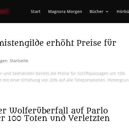
Start
Magnora Morgen
Bücher
Hörbü
istengilde erhöht Preise für
rgen
,
Startseite
r und Seehändler bereits die Preise für Schiffspassagen um 10%
e mit einer Erhöhung von 20% auf alle Teleportationen. Hintergru
r Wolferüberfall auf Parlo
r 100 Toten und Verletzten