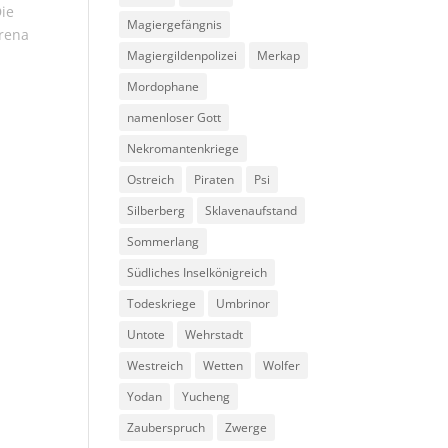
Die
Magiergefängnis
Arena
Magiergildenpolizei
Merkap
Mordophane
namenloser Gott
Nekromantenkriege
Ostreich
Piraten
Psi
Silberberg
Sklavenaufstand
Sommerlang
Südliches Inselkönigreich
Todeskriege
Umbrinor
Untote
Wehrstadt
Westreich
Wetten
Wolfer
Yodan
Yucheng
Zauberspruch
Zwerge