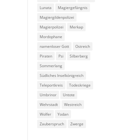
Lunata
Magiergefängnis
Magiergildenpolizei
Magierpolizei
Merkap
Mordophane
namenloser Gott
Ostreich
Piraten
Psi
Silberberg
Sommerlang
Südliches Inselkönigreich
Teleportkreis
Todeskriege
Umbrinor
Untote
Wehrstadt
Westreich
Wolfer
Yodan
Zauberspruch
Zwerge