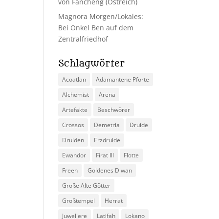
von Fancheng (Ostreich)
Magnora Morgen/Lokales:
Bei Onkel Ben auf dem
Zentralfriedhof
Schlagwörter
Acoatlan
Adamantene Pforte
Alchemist
Arena
Artefakte
Beschwörer
Crossos
Demetria
Druide
Druiden
Erzdruide
Ewandor
Firat III
Flotte
Freen
Goldenes Diwan
Große Alte Götter
Großtempel
Herrat
Juweliere
Latifah
Lokano