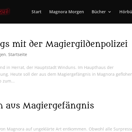
Start
Magnora Morgen
Bücher
Hörbü
s mit der Magiergildenpolizei
gen
,
Startseite
sind in Herrat, der Hauptstadt Winduns. Im Haupthaus der
nung. Heute soll der aus dem Magiergefängnis in Magnora geflohe
p zum...
h aus Magiergefängnis
 von Magnora auf ungeklärte Art entkommen. Obwohl alle Surpress