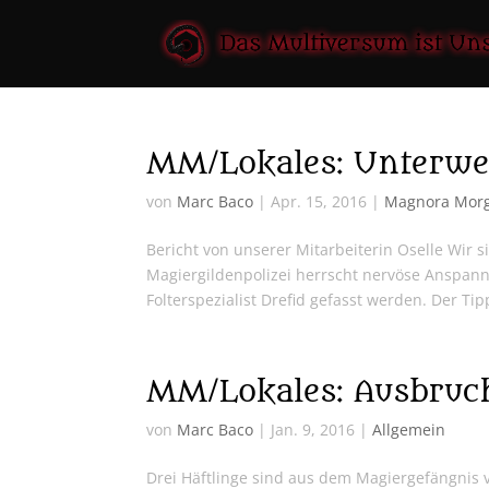
MM/Lokales: Unterweg
von
Marc Baco
|
Apr. 15, 2016
|
Magnora Mor
Bericht von unserer Mitarbeiterin Oselle Wir 
Magiergildenpolizei herrscht nervöse Anspan
Folterspezialist Drefid gefasst werden. Der Tip
MM/Lokales: Ausbruc
von
Marc Baco
|
Jan. 9, 2016
|
Allgemein
Drei Häftlinge sind aus dem Magiergefängnis