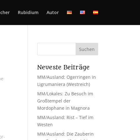
cher
Rubidium
Autor
Neueste Beiträge
MM/Ausland: Ogerringen in
ne
Ligrumaniera (Westreich)
MM/Lokales: Zu Besuch im
Großtempel der
Mordophane in Magnora
MM/Ausland: Rist – Tief im
Westen
MM/Ausland: Die Zauberin
or-