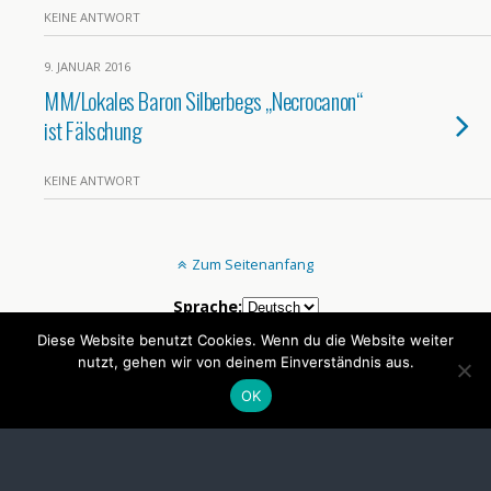
KEINE ANTWORT
9. JANUAR 2016
MM/Lokales Baron Silberbegs „Necrocanon“
ist Fälschung
KEINE ANTWORT
Zum Seitenanfang
Sprache:
Diese Website benutzt Cookies. Wenn du die Website weiter
nutzt, gehen wir von deinem Einverständnis aus.
Mobil
Desktop
OK