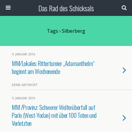
Das Rad des Schicksals
Tags › Silberberg
9. JANUAR 2016
MM/Lokales: Ritterturnier „Adamanthelm“
beginnt am Wochenende
KEINE ANTWORT
9. JANUAR 2016
MM /Provinz: Schwerer Wolferüberfall auf
Parlo (West-Yodan) mit über 100 Toten und
Verletzten