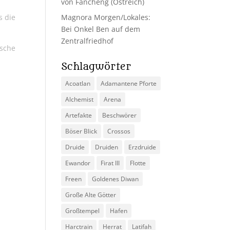
von Fancheng (Ostreich)
s die
Magnora Morgen/Lokales:
Bei Onkel Ben auf dem
Zentralfriedhof
sche
Schlagwörter
Acoatlan
Adamantene Pforte
Alchemist
Arena
Artefakte
Beschwörer
Böser Blick
Crossos
Druide
Druiden
Erzdruide
Ewandor
Firat III
Flotte
Freen
Goldenes Diwan
Große Alte Götter
Großtempel
Hafen
Harctrain
Herrat
Latifah