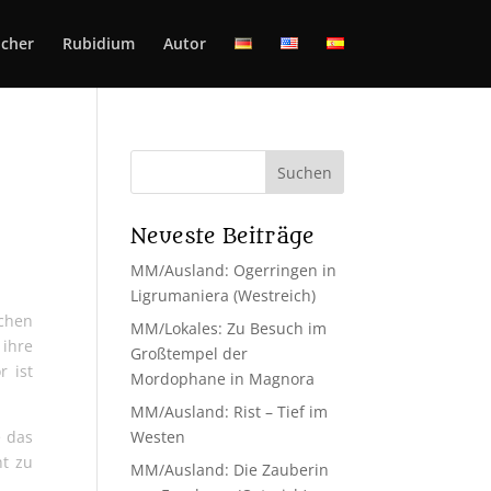
cher
Rubidium
Autor
Neueste Beiträge
MM/Ausland: Ogerringen in
Ligrumaniera (Westreich)
ichen
MM/Lokales: Zu Besuch im
 ihre
Großtempel der
 ist
Mordophane in Magnora
MM/Ausland: Rist – Tief im
e das
Westen
ht zu
MM/Ausland: Die Zauberin