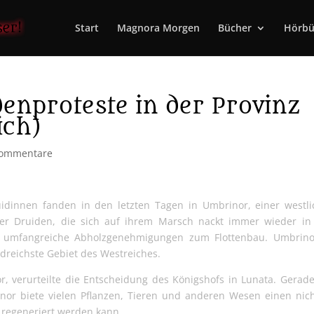
Start
Magnora Morgen
Bücher
Hörbü
enproteste in der Provinz
ich)
Kommentare
idinnen fanden in den letzten Tagen in Umbrinor, einer westl
 der Druiden, die sich auf ihrem Marsch nackt immer wieder in
en umfangreiche Abholzgenehmigungen zum Flottenbau. Umbrinor
dreichste Gebiet des Westreiches.
r, verurteilte die Entscheidung des Königshofs in Lunata. Gerad
or biete vielen Pflanzen, Tieren und anderen Wesen einen nic
 regeneriert werden kann.