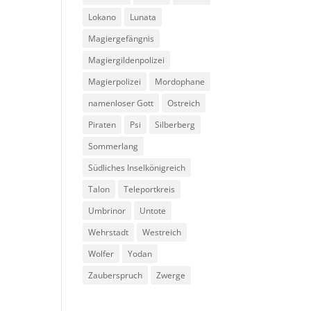
Lokano
Lunata
Magiergefängnis
Magiergildenpolizei
Magierpolizei
Mordophane
namenloser Gott
Ostreich
Piraten
Psi
Silberberg
Sommerlang
Südliches Inselkönigreich
Talon
Teleportkreis
Umbrinor
Untote
Wehrstadt
Westreich
Wolfer
Yodan
Zauberspruch
Zwerge