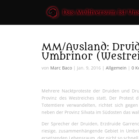
MM/Ausland: Druid
Umbrinor (Westre
von
Marc Baco
|
Jan. 9, 2016
|
Allgemein
|
0 
Mehrere Nacktproteste der Druiden und Dru
Provinz des Westreiches statt. Der Protest
Totemtiere verwandelten, richtet sich geg
neben der Provinz Silvata im Südosten das wal
Der Sprecher der Druiden, Erzdruide Garreno
riesige, zusammenhängende Gebiet in Umbrin
ersetzenden Lebensraum, der nicht so schnell