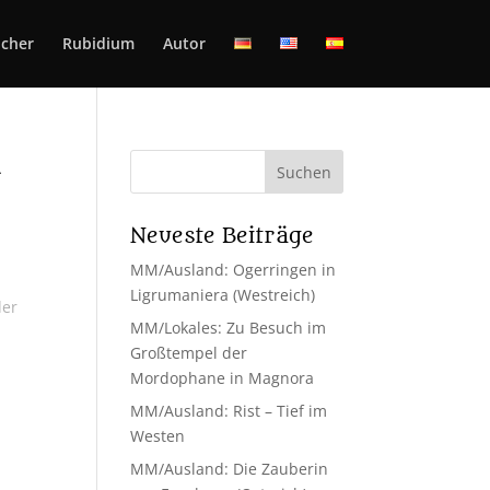
cher
Rubidium
Autor
n
Neueste Beiträge
MM/Ausland: Ogerringen in
Ligrumaniera (Westreich)
der
MM/Lokales: Zu Besuch im
Großtempel der
Mordophane in Magnora
MM/Ausland: Rist – Tief im
Westen
MM/Ausland: Die Zauberin