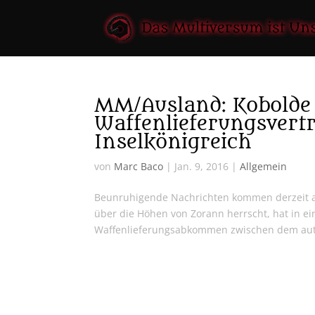
MM/Ausland: Kobolde
Waffenlieferungsvert
Inselkönigreich
von
Marc Baco
|
Jan. 9, 2016
|
Allgemein
Beunruhigende Nachrichten kommen derzeit aus
über die Höhen von Zorann herrscht, hat in ein
Waffenlieferungsabkommen zwischen dem au