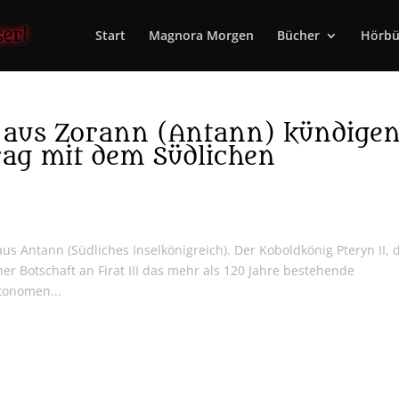
Start
Magnora Morgen
Bücher
Hörbü
 aus Zorann (Antann) kündige
rag mit dem Südlichen
 Antann (Südliches Inselkönigreich). Der Koboldkönig Pteryn II, 
er Botschaft an Firat III das mehr als 120 Jahre bestehende
tonomen...