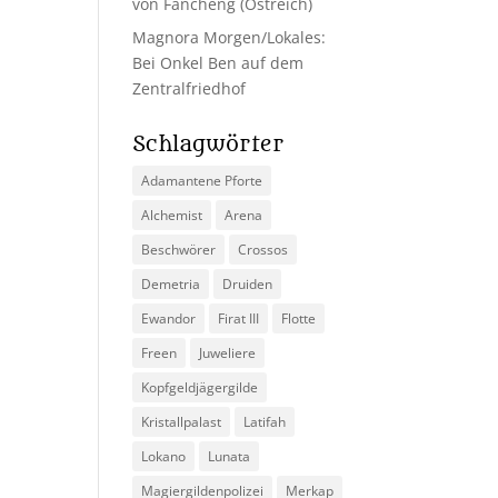
von Fancheng (Ostreich)
Magnora Morgen/Lokales:
Bei Onkel Ben auf dem
Zentralfriedhof
Schlagwörter
Adamantene Pforte
Alchemist
Arena
Beschwörer
Crossos
Demetria
Druiden
Ewandor
Firat III
Flotte
Freen
Juweliere
Kopfgeldjägergilde
Kristallpalast
Latifah
Lokano
Lunata
Magiergildenpolizei
Merkap