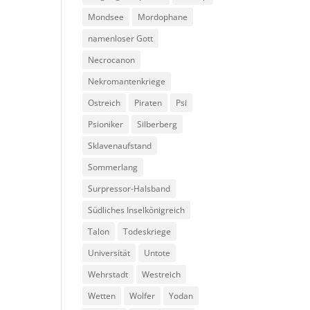
Mondsee
Mordophane
namenloser Gott
Necrocanon
Nekromantenkriege
Ostreich
Piraten
Psi
Psioniker
Silberberg
Sklavenaufstand
Sommerlang
Surpressor-Halsband
Südliches Inselkönigreich
Talon
Todeskriege
Universität
Untote
Wehrstadt
Westreich
Wetten
Wolfer
Yodan