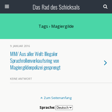
Das Rad des Schicksals
Tags › Magiergilde
9. JANUAR 2016
MM/ Aus aller Welt: Illegaler
Spruchrollenverkaufsring von
Magiergildenpolizei gesprengt
KEINE ANTWORT
Zum Seitenanfang
Sprache: