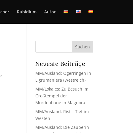
cher
Rubidium
Autor
Neueste Beiträge
MM/Ausland: Ogerringen in
de
Ligrumaniera (Westreich)
MM/Lokales: Zu Besuch im
Großtempel der
Mordophane in Magnora
MM/Ausland: Rist – Tief im
Westen
MM/Ausland: Die Zauberin