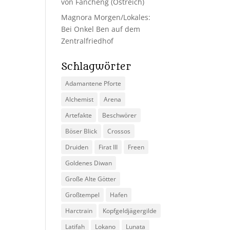
von Fancheng (Ostreich)
Magnora Morgen/Lokales:
Bei Onkel Ben auf dem
Zentralfriedhof
Schlagwörter
Adamantene Pforte
Alchemist
Arena
Artefakte
Beschwörer
Böser Blick
Crossos
Druiden
Firat III
Freen
Goldenes Diwan
Große Alte Götter
Großtempel
Hafen
Harctrain
Kopfgeldjägergilde
Latifah
Lokano
Lunata