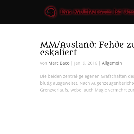
MM/Ausland: Fehde z
eskaliert
von
Marc Baco
|
Jan. 9, 2016
|
Allgemein
Die beiden zentral-gelegenen Grafschaften de
blutig ausgeweitet. Nach Augenzeugenbericht
Grenzverlaufs, wobei auch Magie vermehrt zum