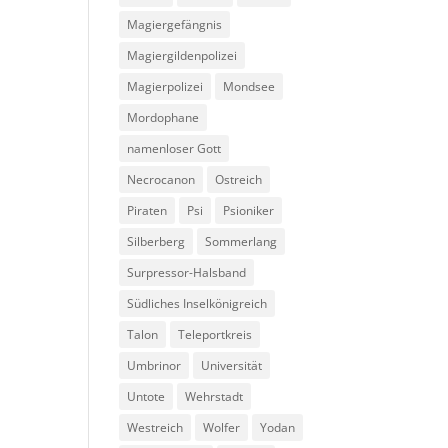
Magiergefängnis
Magiergildenpolizei
Magierpolizei
Mondsee
Mordophane
namenloser Gott
Necrocanon
Ostreich
Piraten
Psi
Psioniker
Silberberg
Sommerlang
Surpressor-Halsband
Südliches Inselkönigreich
Talon
Teleportkreis
Umbrinor
Universität
Untote
Wehrstadt
Westreich
Wolfer
Yodan