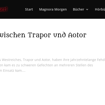
Start
Magnora Morgen
Bücher
Hörbü
wischen Trapor und Aotor
s Westreiches, Trapor und Aotor, haben ihre jahrzehntelange Feh
en kam es zu schweren Gefechten an mehreren Stellen des
 Einsatz kam....