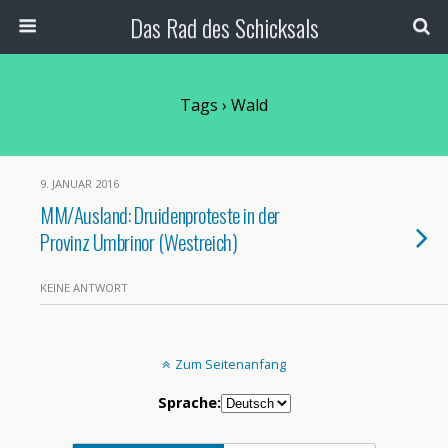
Das Rad des Schicksals
Tags › Wald
9. JANUAR 2016
MM/Ausland: Druidenproteste in der
Provinz Umbrinor (Westreich)
KEINE ANTWORT
Zum Seitenanfang
Sprache: