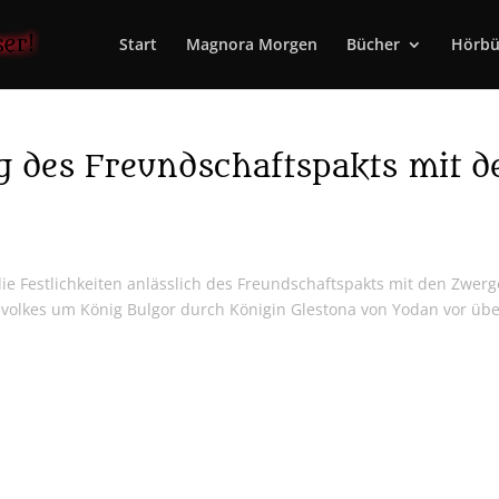
Start
Magnora Morgen
Bücher
Hörbü
g des Freundschaftspakts mit d
Festlichkeiten anlässlich des Freundschaftspakts mit den Zwer
nvolkes um König Bulgor durch Königin Glestona von Yodan vor üb