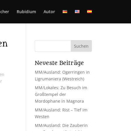
cher
Rubidium
Autor
en
Neueste Beiträge
MM/Ausland: Ogerringen in
gen
Ligrumaniera (Westreich)
er
MM/Lokales: Zu Besuch im
Großtempel der
Mordophane in Magnora
MM/Ausland: Rist – Tief im
Westen
MM/Ausland: Die Zauberin