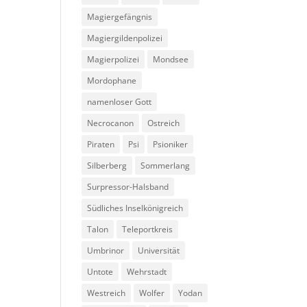
Magiergefängnis
Magiergildenpolizei
Magierpolizei
Mondsee
Mordophane
namenloser Gott
Necrocanon
Ostreich
Piraten
Psi
Psioniker
Silberberg
Sommerlang
Surpressor-Halsband
Südliches Inselkönigreich
Talon
Teleportkreis
Umbrinor
Universität
Untote
Wehrstadt
Westreich
Wolfer
Yodan