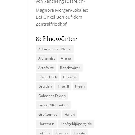
von Fancheng (Ostreich)
Magnora Morgen/Lokales:
Bei Onkel Ben auf dem
Zentralfriedhof
Schlagwörter
Adamantene Pforte
Alchemist
Arena
Artefakte
Beschwörer
Böser Blick
Crossos
Druiden
Firat III
Freen
Goldenes Diwan
Große Alte Götter
Großtempel
Hafen
Harctrain
Kopfgeldjägergilde
Latifah
Lokano
Lunata