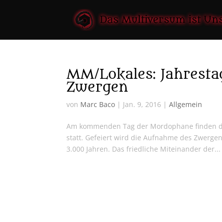
MM/Lokales: Jahresta
Zwergen
von
Marc Baco
|
Jan. 9, 2016
|
Allgemein
Am kommenden Tag der Mordophane finden die 
statt. Gefeiert wird die Aufnahme des Zwerge
3.000 Jahren. Das friedliche Miteinander der...