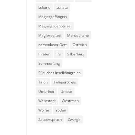
Lokano
Lunata
Magiergefängnis
Magiergildenpolizei
Magierpolizei
Mordophane
namenloser Gott
Ostreich
Piraten
Psi
Silberberg
Sommerlang
Südliches Inselkönigreich
Talon
Teleportkreis
Umbrinor
Untote
Wehrstadt
Westreich
Wolfer
Yodan
Zauberspruch
Zwerge