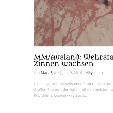
MM/Ausland: Wehrstad
Zinnen wachsen
von
Marc Baco
|
Jan. 9, 2016
|
Allgemein
Losena wartet mit seltsamen Superlativen auf: 
Großen Ebene, – der Hafen mit den meisten per
Rubidiums. Losena wird auch...