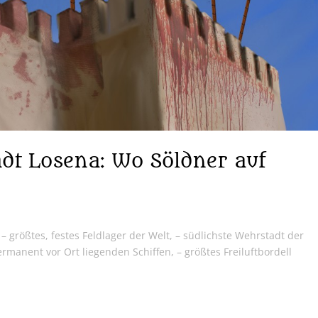
t Losena: Wo Söldner auf
– größtes, festes Feldlager der Welt, – südlichste Wehrstadt der
manent vor Ort liegenden Schiffen, – größtes Freiluftbordell