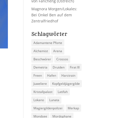
von Fancheng (Ostreich)
Magnora Morgen/Lokales:
Bei Onkel Ben auf dem
Zentralfriedhof
Schlagwörter
Adamantene Pforte
Alchemist
Arena
Beschwörer
Crossos
Demetria
Druiden
Firat III
Freen
Hafen
Harctrain
Juweliere
Kopfgeldjägergilde
Kristallpalast
Latifah
Lokano
Lunata
Magiergildenpolizei
Merkap
Mondsee
Mordophane