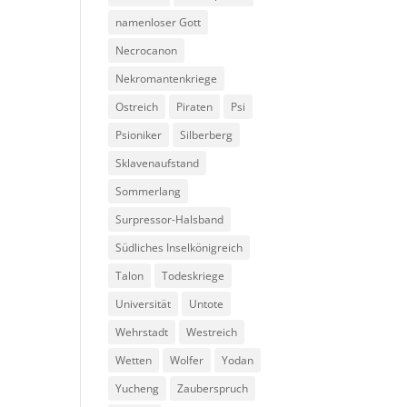
namenloser Gott
Necrocanon
Nekromantenkriege
Ostreich
Piraten
Psi
Psioniker
Silberberg
Sklavenaufstand
Sommerlang
Surpressor-Halsband
Südliches Inselkönigreich
Talon
Todeskriege
Universität
Untote
Wehrstadt
Westreich
Wetten
Wolfer
Yodan
Yucheng
Zauberspruch