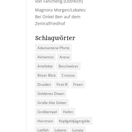
von Fancheng (Ostreich)
Magnora Morgen/Lokales:
Bei Onkel Ben auf dem
Zentralfriedhof
Schlagwörter
Adamantene Pforte
Alchemist
Arena
Artefakte
Beschwörer
Böser Blick
Crossos
Druiden
Firat III
Freen
Goldenes Diwan
Große Alte Götter
Großtempel
Hafen
Harctrain
Kopfgeldjägergilde
Latifah
Lokano
Lunata