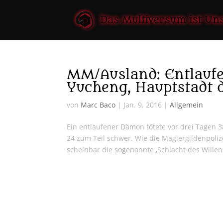
MM/Ausland: Entlauf
Yucheng, Hauptstadt 
von
Marc Baco
|
Jan. 9, 2016
|
Allgemein
Ein entlaufener Dämon tötete vor drei Tagen 
24 zum Teil schwer. Wie die Magiergildenpoliz
scheinbar die sogenannte ‚Schlacht des Willens