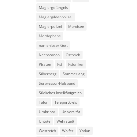
Magiergefängnis
Magiergildenpolizei
Magierpolizei
Mondsee
Mordophane
namenloser Gott
Necrocanon
Ostreich
Piraten
Psi
Psioniker
Silberberg
Sommerlang
Surpressor-Halsband
Südliches Inselkönigreich
Talon
Teleportkreis
Umbrinor
Universität
Untote
Wehrstadt
Westreich
Wolfer
Yodan