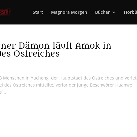
Start
Magnora Morgen
Bücher
Hörbü
ener Dämon läuft Amok in
des Ostreiches
38 Menschen in Yucheng, der Hauptstadt des Ostreiches und verlet
ei des Ostreiches mitteilte, verlor der junge Beschwörer Huanwe
‘...