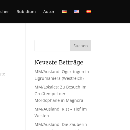
cher
Rubidium
Autor
Neueste Beiträge
MM/Ausland: Ogerringen in
zte
Ligrumaniera (Westreich)
MM/Lokales: Zu Besuch im
Großtempel der
Mordophane in Magnora
MM/Ausland: Rist – Tief im
Westen
MM/Ausland: Die Zauberin