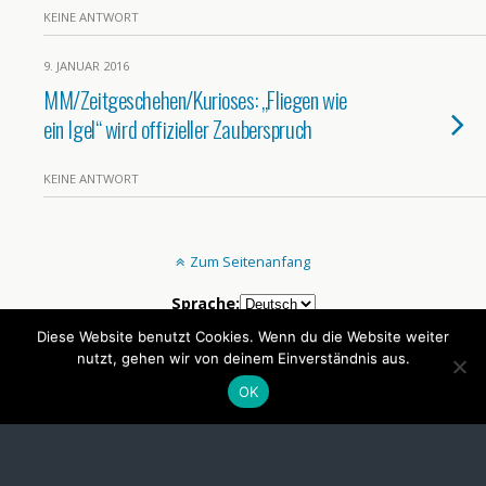
KEINE ANTWORT
9. JANUAR 2016
MM/Zeitgeschehen/Kurioses: „Fliegen wie
ein Igel“ wird offizieller Zauberspruch
KEINE ANTWORT
Zum Seitenanfang
Sprache:
Diese Website benutzt Cookies. Wenn du die Website weiter
nutzt, gehen wir von deinem Einverständnis aus.
Mobil
Desktop
OK