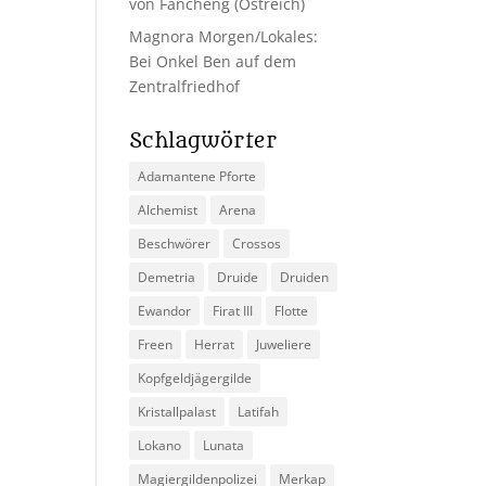
von Fancheng (Ostreich)
Magnora Morgen/Lokales:
Bei Onkel Ben auf dem
Zentralfriedhof
Schlagwörter
Adamantene Pforte
Alchemist
Arena
Beschwörer
Crossos
Demetria
Druide
Druiden
Ewandor
Firat III
Flotte
Freen
Herrat
Juweliere
Kopfgeldjägergilde
Kristallpalast
Latifah
Lokano
Lunata
Magiergildenpolizei
Merkap