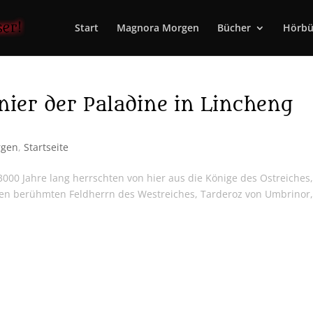
Start
Magnora Morgen
Bücher
Hörbü
ier der Paladine in Lincheng
rgen
,
Startseite
3000 Jahre lang herrschten von hier aus die Könige des Ostreiches,
den berühmten Feldherrn des Westreiches, Tarderoz von Umbrinor