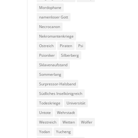
Mordophane
namenloser Gott
Necrocanon
Nekromantenkriege
Ostreich
Piraten
Psi
Psioniker
Silberberg
Sklavenaufstand
Sommerlang
Surpressor-Halsband
Südliches Inselkönigreich
Todeskriege
Universität
Untote
Wehrstadt
Westreich
Wetten
Wolfer
Yodan
Yucheng