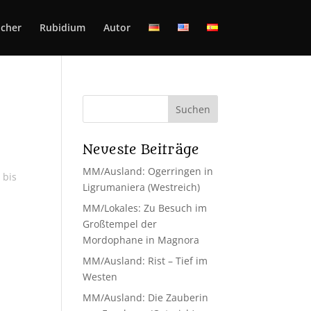
cher
Rubidium
Autor
Neueste Beiträge
MM/Ausland: Ogerringen in
 bis
Ligrumaniera (Westreich)
,
MM/Lokales: Zu Besuch im
Großtempel der
Mordophane in Magnora
MM/Ausland: Rist – Tief im
Westen
MM/Ausland: Die Zauberin