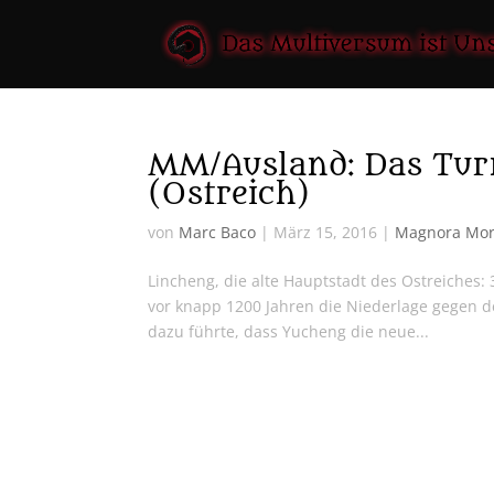
MM/Ausland: Das Turn
(Ostreich)
von
Marc Baco
|
März 15, 2016
|
Magnora Mo
Lincheng, die alte Hauptstadt des Ostreiches: 
vor knapp 1200 Jahren die Niederlage gegen 
dazu führte, dass Yucheng die neue...