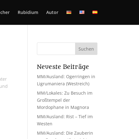
cher
Rubidium
Autor
Neueste Beiträge
MM/Ausland: Ogerringen in
ater
Ligrumaniera (Westreich)
 und
MM/Lokales: Zu Besuch im
Großtempel der
Mordophane in Magnora
MM/Ausland: Rist – Tief im
Westen
MM/Ausland: Die Zauberin