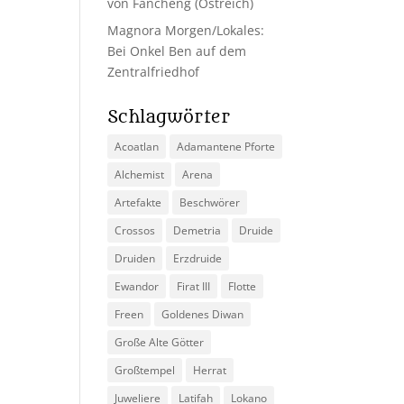
von Fancheng (Ostreich)
Magnora Morgen/Lokales:
Bei Onkel Ben auf dem
Zentralfriedhof
Schlagwörter
Acoatlan
Adamantene Pforte
Alchemist
Arena
Artefakte
Beschwörer
Crossos
Demetria
Druide
Druiden
Erzdruide
Ewandor
Firat III
Flotte
Freen
Goldenes Diwan
Große Alte Götter
Großtempel
Herrat
Juweliere
Latifah
Lokano