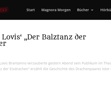
Start
Magnora Morgen
Bücher
Hörbü
 Lovis‘ „Der Balztanz der
er
t Lovis Brantanno verzauberte gestern Abend sein Publikum im The
nz der Eisdrachen“ erzählt die Geschichte des Drachenpaares Istor