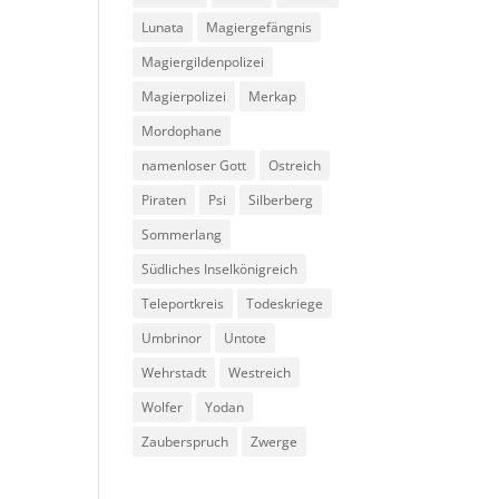
Lunata
Magiergefängnis
Magiergildenpolizei
Magierpolizei
Merkap
Mordophane
namenloser Gott
Ostreich
Piraten
Psi
Silberberg
Sommerlang
Südliches Inselkönigreich
Teleportkreis
Todeskriege
Umbrinor
Untote
Wehrstadt
Westreich
Wolfer
Yodan
Zauberspruch
Zwerge