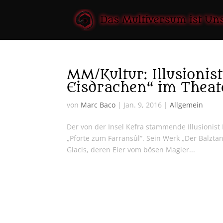
MM/Kultur: Illusionist
Eisdrachen“ im Theat
von
Marc Baco
|
Jan. 9, 2016
|
Allgemein
Der von der Insel Kefra stammende Illusionis
„Pforte zum Farransûl“. Sein Werk „Der Balzta
Glacis, deren Eier vom bösen Magier...