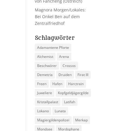
von Fancheng (Ostreich)
Magnora Morgen/Lokales:
Bei Onkel Ben auf dem
Zentralfriedhof
Schlagwörter
Adamantene Pforte
Alchemist
Arena
Beschwörer
Crossos
Demetria
Druiden
Firat III
Freen
Hafen
Harctrain
Juweliere
Kopfgeldjägergilde
Kristallpalast
Latifah
Lokano
Lunata
Magiergildenpolizei
Merkap
Mondsee
Mordophane