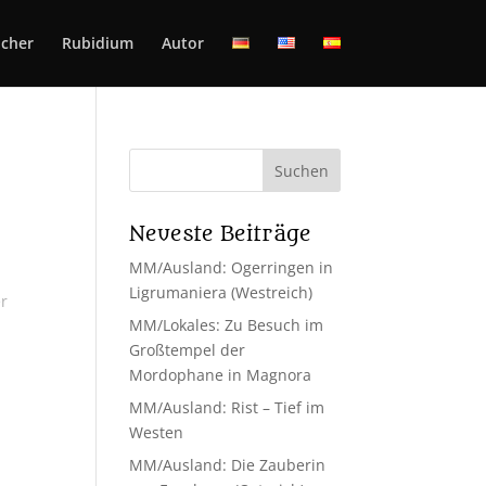
cher
Rubidium
Autor
Neueste Beiträge
MM/Ausland: Ogerringen in
Ligrumaniera (Westreich)
er
MM/Lokales: Zu Besuch im
Großtempel der
Mordophane in Magnora
MM/Ausland: Rist – Tief im
Westen
MM/Ausland: Die Zauberin