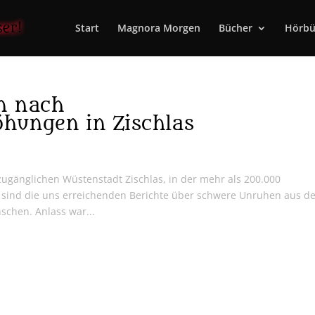
Start
Magnora Morgen
Bücher
Hörbü
n nach
öhungen in Zischlas
zugänglichen Wüstenstadt Zischlas, in der mehr als 200.000
sind die uns erreichenden Berichte über schwere Unruhen aus d
chen. Anlass war...