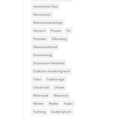
namenloser Gott
Necrocanon
Nekromantenkriege
Ostreich
Piraten
Psi
Psioniker
Silberberg
Sklavenaufstand
Sommerlang
Surpressor-Halsband
Südliches Inselkönigreich
Talon
Todeskriege
Universität
Untote
Wehrstadt
Westreich
Wetten
Wolfer
Yodan
Yucheng
Zauberspruch