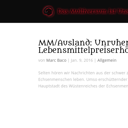
MM/Ausland: Unruhe
Lebensmittelpreiserh
von
Marc Baco
|
Jan. 9, 2016
|
Allgemein
Selten hören wir Nachrichten aus der schwer 
Echsenmenschen leben. Umso erschütternder 
Hauptstadt des Wüstenreiches der Echsenmens