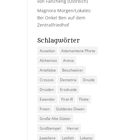
von Fancheng (Ostreich)
Magnora Morgen/Lokales:
Bei Onkel Ben auf dem
Zentralfriedhof
Schlagwörter
Acoatlan
Adamantene Pforte
Alchemist
Arena
Artefakte
Beschwörer
Crossos
Demetria
Druide
Druiden
Erzdruide
Ewandor
Firat III
Flotte
Freen
Goldenes Diwan
Große Alte Götter
Großtempel
Herrat
Juweliere
Latifah
Lokano