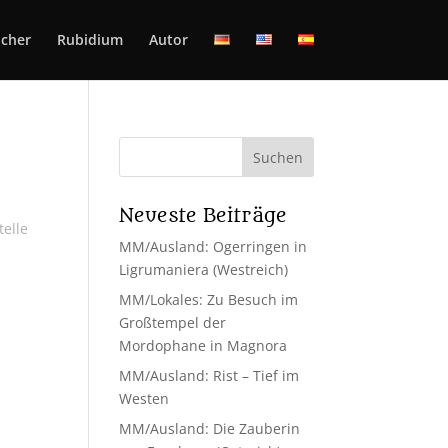
cher
Rubidium
Autor
Neueste Beiträge
telle
MM/Ausland: Ogerringen in
.
Ligrumaniera (Westreich)
MM/Lokales: Zu Besuch im
Großtempel der
Mordophane in Magnora
MM/Ausland: Rist – Tief im
Westen
MM/Ausland: Die Zauberin