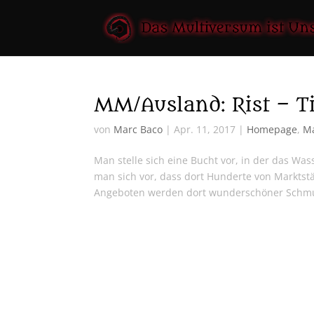
MM/Ausland: Rist – T
von
Marc Baco
|
Apr. 11, 2017
|
Homepage
,
M
Man stelle sich eine Bucht vor, in der das Wa
man sich vor, dass dort Hunderte von Markts
Angeboten werden dort wunderschöner Schmu