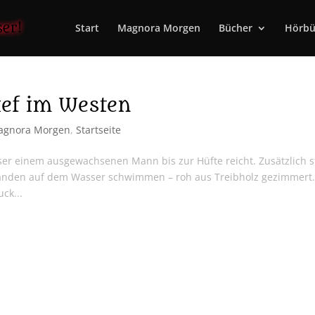
Start
Magnora Morgen
Bücher
Hörbü
ief im Westen
agnora Morgen
,
Startseite
sser einem ausgewachsenen Mann bis zur Hüfte reicht. Zusätzlich s
tänden auf dem Wasser schwimmen – roh aus Treibholz gezimmert
ck...