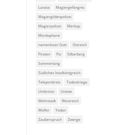
Lunata
Magiergefängnis
Magiergildenpolizei
Magierpolizei
Merkap
Mordophane
namenloser Gott
Ostreich
Piraten
Psi
Silberberg
Sommerlang
Südliches Inselkönigreich
Teleportkreis
Todeskriege
Umbrinor
Untote
Wehrstadt
Westreich
Wolfer
Yodan
Zauberspruch
Zwerge