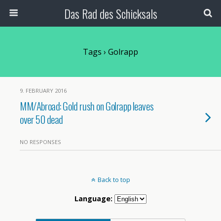
Das Rad des Schicksals
Tags › Golrapp
9. FEBRUARY 2016
MM/Abroad: Gold rush on Golrapp leaves
over 50 dead
NO RESPONSES
Back to top
Language: