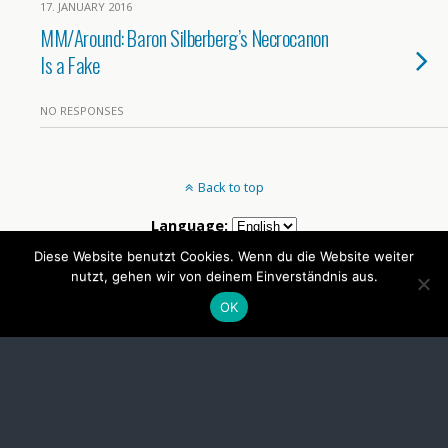
17. JANUARY 2016
MM/Around: Baron Silberberg’s Necrocanon
Is a Fake
NO RESPONSES
Back to top
Language:
Diese Website benutzt Cookies. Wenn du die Website weiter
nutzt, gehen wir von deinem Einverständnis aus.
Mobile
Desktop
OK