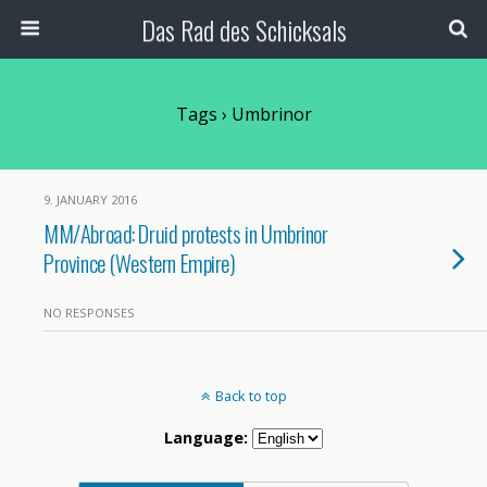
Das Rad des Schicksals
Tags › Umbrinor
9. JANUARY 2016
MM/Abroad: Druid protests in Umbrinor
Province (Western Empire)
NO RESPONSES
Back to top
Language: