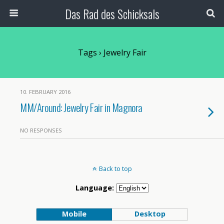
Das Rad des Schicksals
Tags › Jewelry Fair
10. FEBRUARY 2016
MM/Around: Jewelry Fair in Magnora
NO RESPONSES
Back to top
Language:
Mobile
Desktop