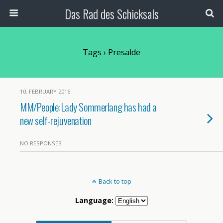
Das Rad des Schicksals
Tags › Presalde
10. FEBRUARY 2016
MM/People: Lady Sommerlang has had a
new self-rejuvenation
NO RESPONSES
Back to top
Language: