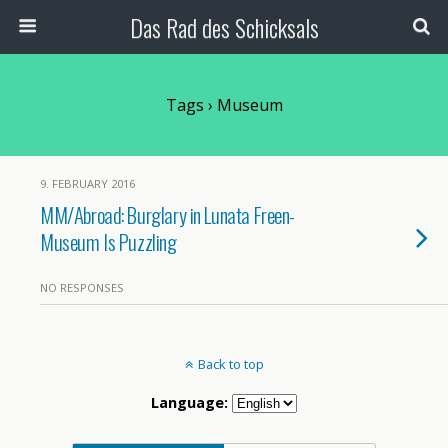
Das Rad des Schicksals
Tags › Museum
9. FEBRUARY 2016
MM/Abroad: Burglary in Lunata Freen-
Museum Is Puzzling
NO RESPONSES
Back to top
Language: