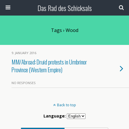
Das Rad des Schicksals
Tags › Wood
9. JANUARY 2016
MM/Abroad: Druid protests in Umbrinor
Province (Western Empire)
NO RESPONSES
Back to top
Language: