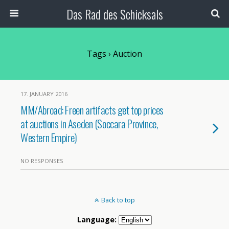
Das Rad des Schicksals
Tags › Auction
17. JANUARY 2016
MM/Abroad: Freen artifacts get top prices
at auctions in Aseden (Soccara Province,
Western Empire)
NO RESPONSES
Back to top
Language: