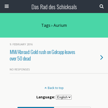
Das Rad des Schicksals
Tags › Aurium
9. FEBRUARY 2016
MM/Abroad: Gold rush on Golrapp leaves
over 50 dead
NO RESPONSES
Back to top
Language: