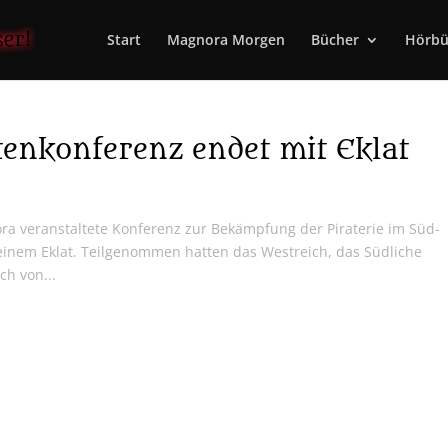
Start
Magnora Morgen
Bücher
Hörbü
tenkonferenz endet mit Eklat
ora veranstaltete Konferenz zur Bekämpfung der Piraterie im Süd-
inem Eklat. Teilgenommen hatten das Westreich, das Südliche
ch von...