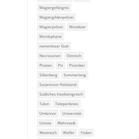
Magiergefängnis
Magiergildenpolizei
Magierpolizei
Mondsee
Mordophane
namenloser Gott
Necrocanon
Ostreich
Piraten
Psi
Psioniker
Silberberg
Sommerlang
Surpressor-Halsband
Südliches Inselkönigreich
Talon
Teleportkreis
Umbrinor
Universität
Untote
Wehrstadt
Westreich
Wolfer
Yodan