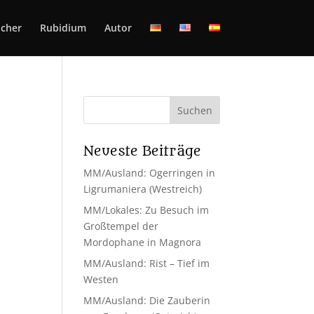
cher
Rubidium
Autor
Neueste Beiträge
MM/Ausland: Ogerringen in
Ligrumaniera (Westreich)
MM/Lokales: Zu Besuch im
Großtempel der
Mordophane in Magnora
MM/Ausland: Rist – Tief im
Westen
MM/Ausland: Die Zauberin