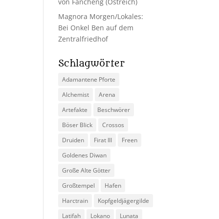
von Fancheng (Ostreich)
Magnora Morgen/Lokales:
Bei Onkel Ben auf dem
Zentralfriedhof
Schlagwörter
Adamantene Pforte
Alchemist
Arena
Artefakte
Beschwörer
Böser Blick
Crossos
Druiden
Firat III
Freen
Goldenes Diwan
Große Alte Götter
Großtempel
Hafen
Harctrain
Kopfgeldjägergilde
Latifah
Lokano
Lunata