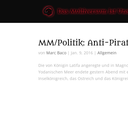
MM/Politik: Anti-Pira
von
Marc Baco
|
Jan. 9, 2016
|
Allgemein
Die von Königin Latifa angeregte und in Magn
Yodanischen Meer endete gestern Abend mit e
Inselkönigreich, das Ostreich und das Königrei