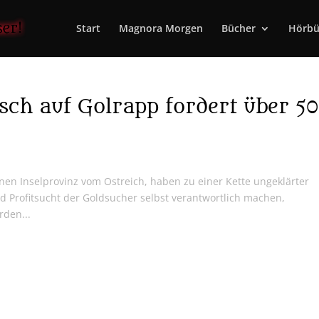
Start
Magnora Morgen
Bücher
Hörbü
ch auf Golrapp fordert über 50
nen Inselprovinz vom Ostreich, haben zu einer Kette ungeklärter
d Profitsucht der Goldsucher selbst verantwortlich machen,
rden...