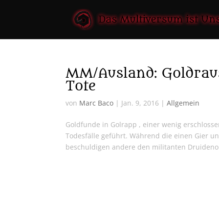
MM/Ausland: Goldraus
Tote
von
Marc Baco
|
Jan. 9, 2016
|
Allgemein
Goldfunde in Golrapp , einer wenig erschlosse
Todesfälle geführt. Während die einen Gier un
beschuldigen andere den militanten Druideno