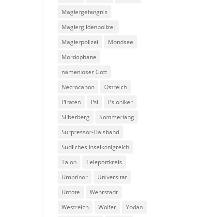
Magiergefängnis
Magiergildenpolizei
Magierpolizei
Mondsee
Mordophane
namenloser Gott
Necrocanon
Ostreich
Piraten
Psi
Psioniker
Silberberg
Sommerlang
Surpressor-Halsband
Südliches Inselkönigreich
Talon
Teleportkreis
Umbrinor
Universität
Untote
Wehrstadt
Westreich
Wolfer
Yodan