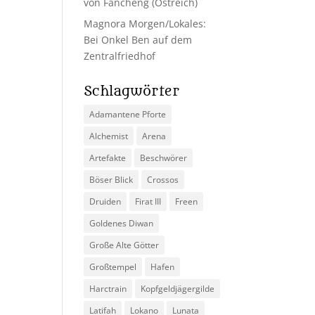
von Fancheng (Ostreich)
Magnora Morgen/Lokales:
Bei Onkel Ben auf dem
Zentralfriedhof
Schlagwörter
Adamantene Pforte
Alchemist
Arena
Artefakte
Beschwörer
Böser Blick
Crossos
Druiden
Firat III
Freen
Goldenes Diwan
Große Alte Götter
Großtempel
Hafen
Harctrain
Kopfgeldjägergilde
Latifah
Lokano
Lunata