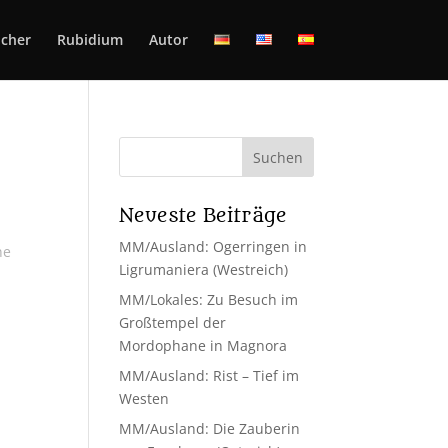
cher
Rubidium
Autor
Neueste Beiträge
MM/Ausland: Ogerringen in
ne
Ligrumaniera (Westreich)
MM/Lokales: Zu Besuch im
Großtempel der
Mordophane in Magnora
MM/Ausland: Rist – Tief im
Westen
MM/Ausland: Die Zauberin