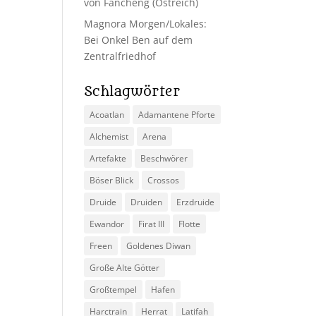
von Fancheng (Ostreich)
Magnora Morgen/Lokales:
Bei Onkel Ben auf dem
Zentralfriedhof
Schlagwörter
Acoatlan
Adamantene Pforte
Alchemist
Arena
Artefakte
Beschwörer
Böser Blick
Crossos
Druide
Druiden
Erzdruide
Ewandor
Firat III
Flotte
Freen
Goldenes Diwan
Große Alte Götter
Großtempel
Hafen
Harctrain
Herrat
Latifah