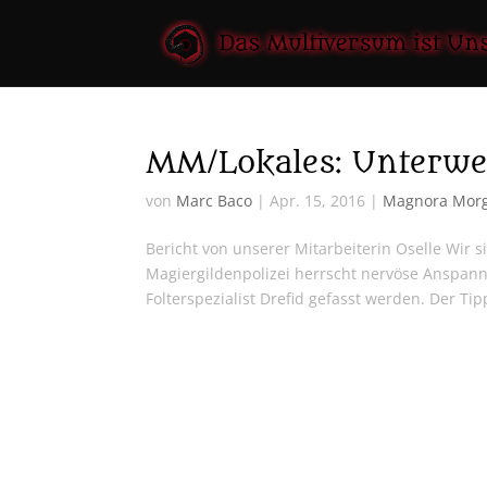
MM/Lokales: Unterweg
von
Marc Baco
|
Apr. 15, 2016
|
Magnora Mor
Bericht von unserer Mitarbeiterin Oselle Wir 
Magiergildenpolizei herrscht nervöse Anspan
Folterspezialist Drefid gefasst werden. Der Tip