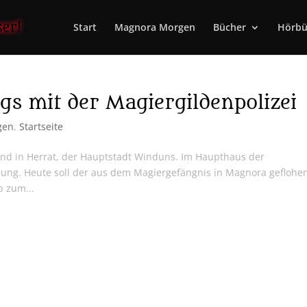
Start
Magnora Morgen
Bücher
Hörbü
s mit der Magiergildenpolizei
gen
,
Startseite
sind in Herrat, der Hauptstadt Winduns. Im Haupthaus der
nung. Heute soll der aus dem Magiergefängnis in Magnora geflohe
p zum...