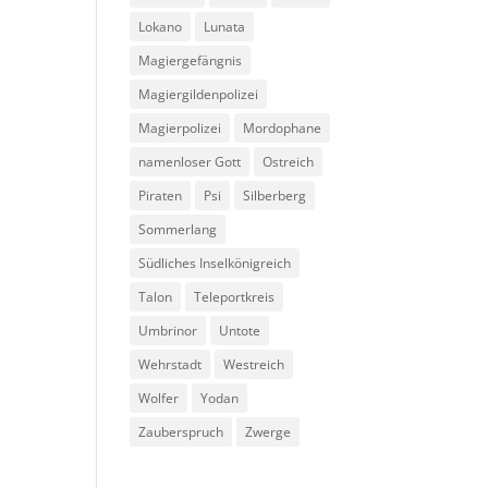
Lokano
Lunata
Magiergefängnis
Magiergildenpolizei
Magierpolizei
Mordophane
namenloser Gott
Ostreich
Piraten
Psi
Silberberg
Sommerlang
Südliches Inselkönigreich
Talon
Teleportkreis
Umbrinor
Untote
Wehrstadt
Westreich
Wolfer
Yodan
Zauberspruch
Zwerge